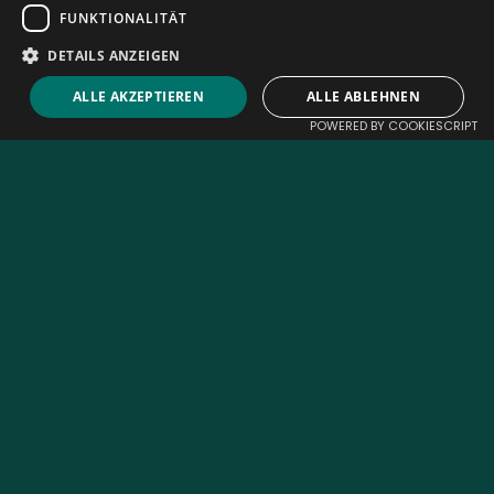
FUNKTIONALITÄT
SITELINKS
SOCIAL MEDIA
DETAILS ANZEIGEN
About
ALLE AKZEPTIEREN
ALLE ABLEHNEN
Kontakt
POWERED BY COOKIESCRIPT
MEHR SHOPPEN?
MMedics.ch