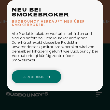
NEU BEI
SMOKEBROKER
BUDBOUNCY VERKAUFT NEU ÜBER
 B-Post ab CHF 80, A-Post ab CHF 150
Kostenloser Versand: B-Po
SMOKEBROKER.
Alle Produkte bleiben weiterhin erhältlich und
sind ab sofort bei SmokeBroker verfügbar.
Du erhältst exakt dasselbe Produkt in
unveränderter Qualität. SmokeBroker wird von
denselben Inhabern geführt wie BudBouncy. Der
Verkauf erfolgt künftig zentral über
SmokeBroker.
Jetzt einkaufen!