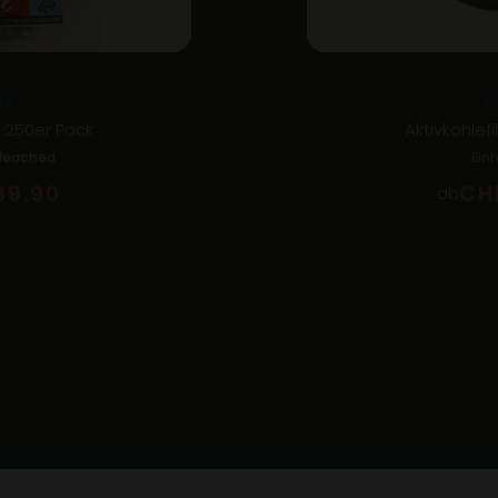
AR
K
r 250er Pack
Aktivkohlefi
leached
Einh
39.90
CH
ab