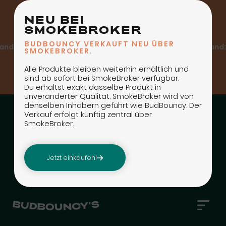
NEU BEI
SMOKEBROKER
BUDBOUNCY VERKAUFT NEU ÜBER
d: B-Post ab CHF 80, A-Post ab CHF 150
Kostenloser Versand: B
SMOKEBROKER.
Alle Produkte bleiben weiterhin erhältlich und
sind ab sofort bei SmokeBroker verfügbar.
Du erhältst exakt dasselbe Produkt in
unveränderter Qualität. SmokeBroker wird von
denselben Inhabern geführt wie BudBouncy. Der
Verkauf erfolgt künftig zentral über
SmokeBroker.
Jetzt einkaufen!