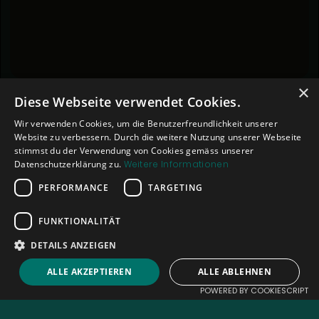
×
Diese Webseite verwendet Cookies.
Wir verwenden Cookies, um die Benutzerfreundlichkeit unserer
Website zu verbessern. Durch die weitere Nutzung unserer Webseite
stimmst du der Verwendung von Cookies gemäss unserer
Datenschutzerklärung zu.
Weitere Informationen
PERFORMANCE
TARGETING
FUNKTIONALITÄT
DETAILS ANZEIGEN
SITELINKS
SOCIAL MEDIA
ALLE AKZEPTIEREN
ALLE ABLEHNEN
About
POWERED BY COOKIESCRIPT
Kontakt