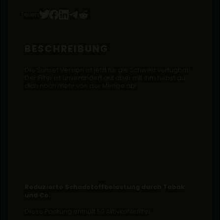
Teilen:
BESCHREIBUNG
Die Sunset Version ist jetzt für die Schweiz verfügbar!
Der Filter ist unverändert gut aber mit ihm hebst du
dich noch mehr von der Menge ab!
Deine Vorteile:
Geile Farbe - unverkennbar Medusa!
Kokosnuss Aktivkohle &, Vegane Faser
genialer Durchzug garantiert!
100% Genuss
Tip-Size (6mm ⌀ / 25mm Länge)
keine Feinstaubbelastung
angenehmes Rauchgefühl
Reduzierte Schadstoffbelastung durch Tabak
und Co.
Diese Packung enthält 50 Aktivkohlefilter.